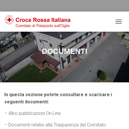
Salta
Passa
Passa
al
alla
al
contenuto
navigazione
footer
NAVIG
DOCUMENTI
In questa sezione potete consultare e scaricare i
seguenti documenti:
– Albo pubblicazioni On Line
– Documenti relativi alla Trasparenza del Comitato