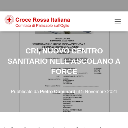
Salta
Passa
Passa
al
alla
al
contenuto
navigazione
footer
NAVIG
CRI, NUOVO CENTRO
SANITARIO NELL’ASCOLANO A
FORCE
Pubblicato da
Pietro Cominardi
il
5 Novembre 2021