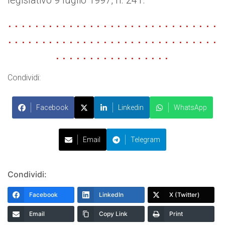
legislativo 9 luglio 1997, n. 241.
. . . . . . . . . . . . . . . . . . . . . . . . . . . . . . .
. . . . . . . . . . . . . . . . . . . . . . . . . . . . . . .
. . . . . . . . . . . . . . . . .
Condividi:
Facebook
Linkedin
WhatsApp
Email
Telegram
Condividi:
Facebook
LinkedIn
X (Twitter)
Email
Copy Link
Print