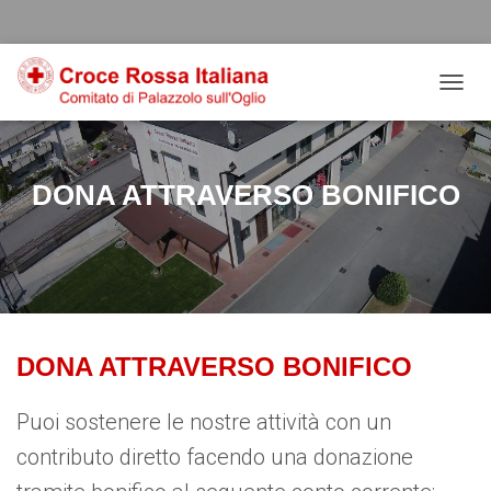
Salta
Passa
Passa
al
alla
al
contenuto
navigazione
footer
NAVIG
DONA ATTRAVERSO BONIFICO
DONA ATTRAVERSO BONIFICO
Puoi sostenere le nostre attività con un
contributo diretto facendo una donazione