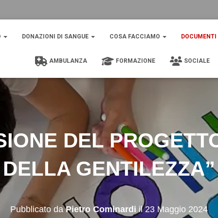
O
DONAZIONI DI SANGUE
COSA FACCIAMO
DOCUMENTI
AMBULANZA
FORMAZIONE
SOCIALE
IONE DEL PROGETTO
DELLA GENTILEZZA”
Pubblicato da
Pietro Cominardi
il
23 Maggio 2024