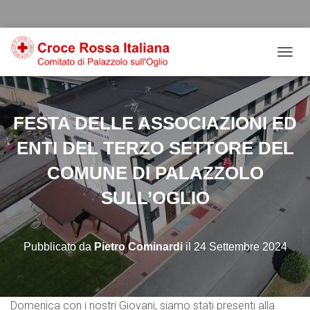
Salta
Passa
Passa
al
alla
al
contenuto
navigazione
footer
NAVIG
FESTA DELLE ASSOCIAZIONI ED
ENTI DEL TERZO SETTORE DEL
COMUNE DI PALAZZOLO
SULL’OGLIO
Pubblicato da
Pietro Cominardi
il
24 Settembre 2024
Domenica con i nostri Giovani, siamo stati presenti alla