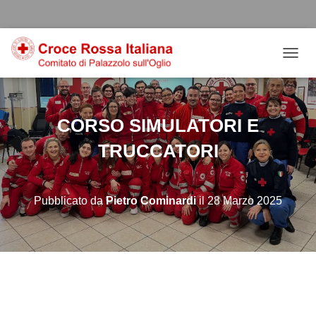
Salta
Passa
Passa
al
alla
al
contenuto
navigazione
footer
NAVIG
CORSO SIMULATORI E
TRUCCATORI
Pubblicato da
Pietro Cominardi
il
28 Marzo 2025