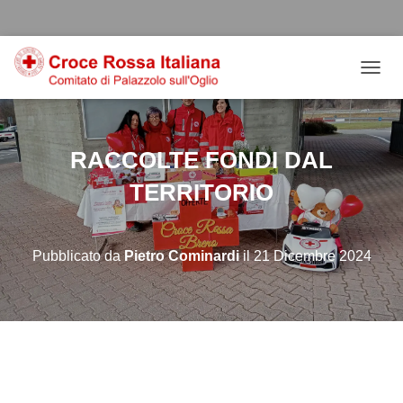
Salta
Passa
Passa
al
alla
al
contenuto
navigazione
footer
NAVIG
RACCOLTE FONDI DAL
TERRITORIO
Pubblicato da
Pietro Cominardi
il
21 Dicembre 2024